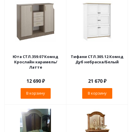
Юта СТЛ.359.07 Комод
Тифани СТЛ.305.12 Комод
Крослайн карамель/
Дуб небраска/Белый
Латте
12 690
₽
21 670
₽
В корзину
В корзину