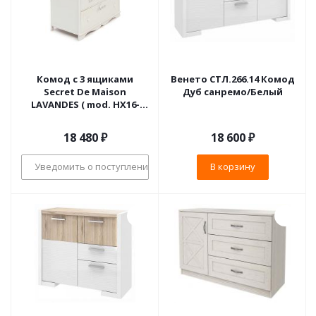
Комод с 3 ящиками
Венето СТЛ.266.14 Комод
Secret De Maison
Дуб санремо/Белый
LAVANDES ( mod. HX16-
010NS ) paulownia, мдф,
90x45x86см, butter white
18 480
₽
18 600
₽
(слоновая кость)
Уведомить о поступлении
В корзину